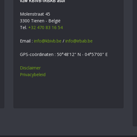
vzw KBIVB-IRBAB asbl
Molenstraat 45
3300 Tienen - België
Tel.
+32 470 83 16 54
Email :
info@kbivb.be
/
info@irbab.be
GPS-coördinaten : 50°48'12" N - 04°57'00" E
Disclaimer
Privacybeleid