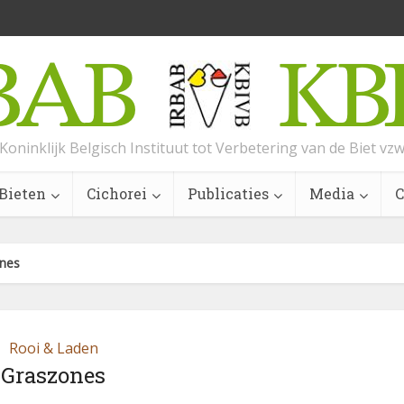
Koninklijk Belgisch Instituut tot Verbetering van de Biet vz
Bieten
Cichorei
Publicaties
Media
C
nes
Rooi & Laden
Graszones