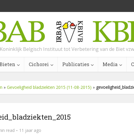
Koninklijk Belgisch Instituut tot Verbetering van de Biet vz
Bieten
Cichorei
Publicaties
Media
C
en
»
Gevoeligheid bladziekten 2015 (11-08-2015)
»
gevoeligheid_bladz
eid_bladziekten_2015
min read
11 jaar ago