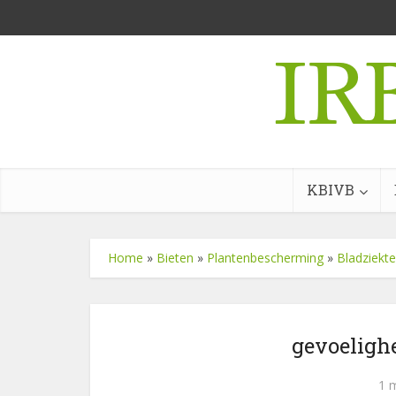
KBIVB
Home
»
Bieten
»
Plantenbescherming
»
Bladziekt
gevoeligh
1 