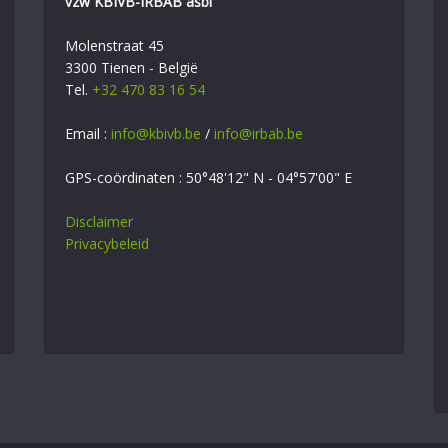
vzw KBIVB-IRBAB asbl
Molenstraat 45
3300 Tienen - België
Tel.
+32 470 83 16 54
Email :
info@kbivb.be
/
info@irbab.be
GPS-coördinaten : 50°48'12" N - 04°57'00" E
Disclaimer
Privacybeleid