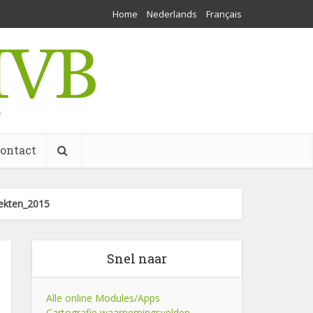
Home
Nederlands
Français
w
ontact
iekten_2015
Snel naar
Alle online Modules/Apps
Cartografie waarnemingsvelden