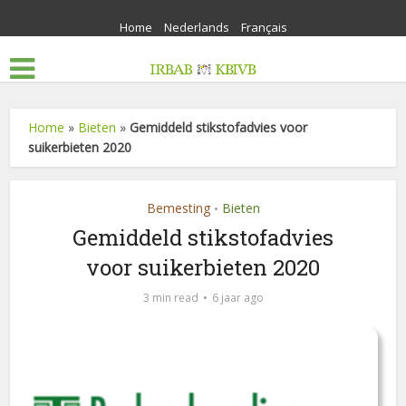
Home
Nederlands
Français
Home
»
Bieten
»
Gemiddeld stikstofadvies voor
suikerbieten 2020
Bemesting
Bieten
•
Gemiddeld stikstofadvies
voor suikerbieten 2020
3 min read
6 jaar ago