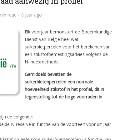
raad aanwezig in profiel
min read
8 jaar ago
Elk voorjaar bemonstert de Bodemkundige
Dienst van België heel wat
suikerbietpercelen voor het berekenen van
een stikstofbemestingsadvies volgens de
N-indexmethode.
Gemiddeld bevatten de
suikerbietenpercelen een normale
hoeveelheid stikstof in het profiel, dit in
tegenstelling tot de hoge voorraden in
ijn de volgende:
lde N-reserve in functie van de voorteelt voor dit jaar
ikstof op Belgische suikerbietpercelen in functie van