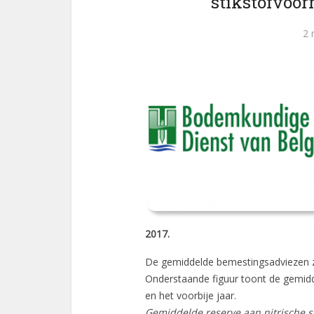
stikstofvoor
2 
2017.
De gemiddelde bemestingsadviezen z
Onderstaande figuur toont de gemidde
en het voorbije jaar.
Gemiddelde reserve aan nitrische st