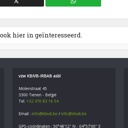
 ook hier in geïnteresseerd.
vzw KBIVB-IRBAB asbl
Molenstraat 45
3300 Tienen - België
Tel.
+32 470 83 16 54
Email :
info@kbivb.be
/
info@irbab.be
GPS-coördinaten : 50°48'12" N - 04°57'00" E