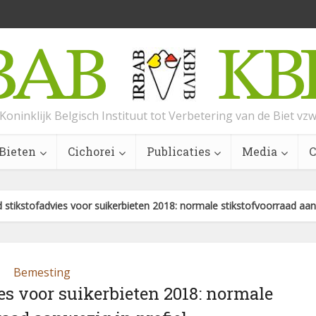
Koninklijk Belgisch Instituut tot Verbetering van de Biet vz
Bieten
Cichorei
Publicaties
Media
C
stikstofadvies voor suikerbieten 2018: normale stikstofvoorraad aanw
Bemesting
es voor suikerbieten 2018: normale