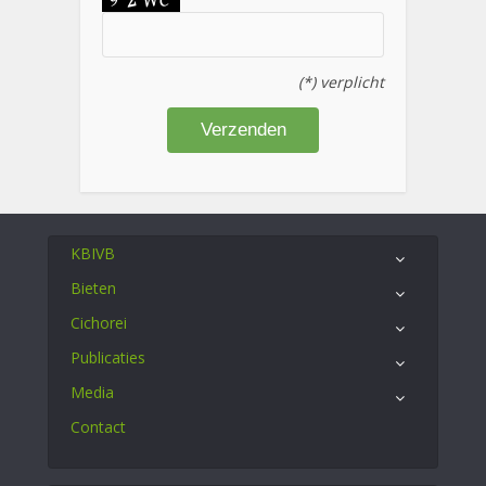
(*) verplicht
KBIVB
Bieten
Cichorei
Publicaties
Media
Contact