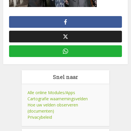
Snel naar
Alle online Modules/Apps
Cartografie waarnemingsvelden
Hoe uw velden observeren
(documenten)
Privacybeleid