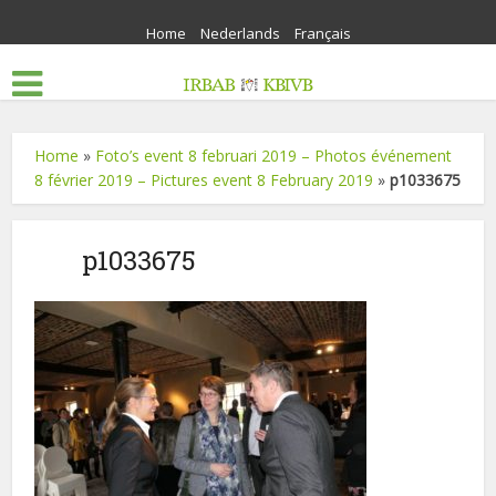
Home
Nederlands
Français
Home
»
Foto’s event 8 februari 2019 – Photos événement
8 février 2019 – Pictures event 8 February 2019
»
p1033675
p1033675