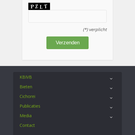
(*) verplicht
KBIVB
Bieten
Cichorei
Publicaties
Media
Contact