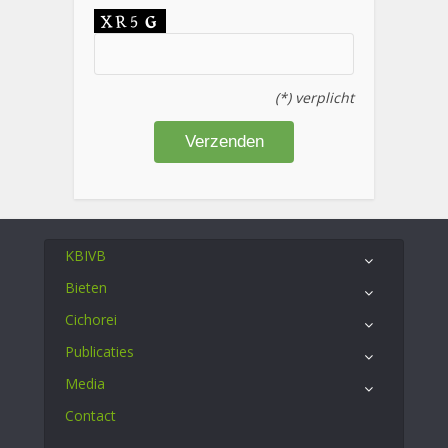
(*) verplicht
KBIVB
Bieten
Cichorei
Publicaties
Media
Contact