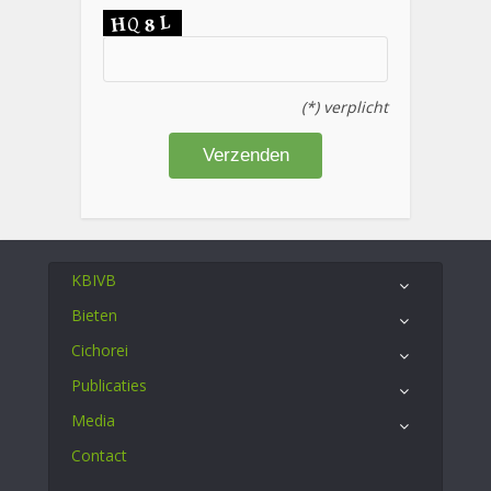
(*) verplicht
KBIVB
Bieten
Cichorei
Publicaties
Media
Contact