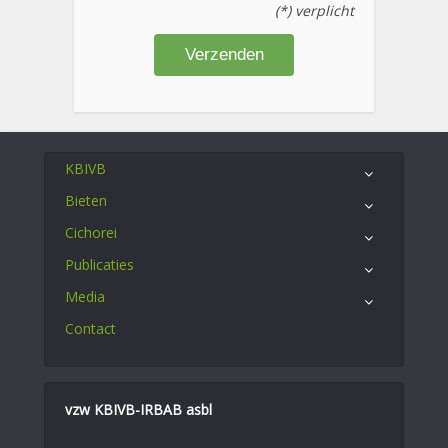
(*) verplicht
KBIVB
Bieten
Cichorei
Publicaties
Media
Contact
vzw KBIVB-IRBAB asbl