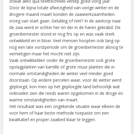
zowat alles qua teelttechniek verliep goed vorig jaar.
Door de bijna totale afwezigheid van vorige winter en de
drogere maand maart konden de zaaiwerkzaamheden
vroeg van start gaan. Gelukkig of niet? In de aanloop naar
de zaai werd er echter her en der in de haren gekrabd. De
groenbemester stond er nog fris op en was vaak sterk
ontwikkeld en in bloei. Veel mensen hoopten ook lang op
nog een late vorstperiode om de groenbemester alsnog te
vernietigen maar het mocht niet zijn.
Vaak ontwikkelden onder de groenbemester ook grote
opslagplanten van kamille of grote muur planten die in
normale omstandigheden de winter veel minder goed
doorstaan. Op andere percelen waar, voor de winter werd
geploegd, kon men op het geploegde land behoorlijk wat
onkruiden zien die reeds waren opgekomen in de droge en
warme omstandigheden van maart.
Het resultaat was een ongekende situatie waar elkeen de
voor hem of haar beste methode toepaste om een
kwalitatief en proper zaaibed klaar te leggen.