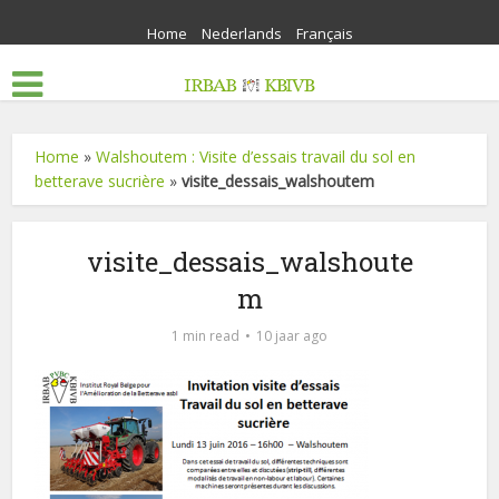
Home
Nederlands
Français
Home
»
Walshoutem : Visite d’essais travail du sol en
betterave sucrière
»
visite_dessais_walshoutem
visite_dessais_walshoute
m
1 min read
10 jaar ago