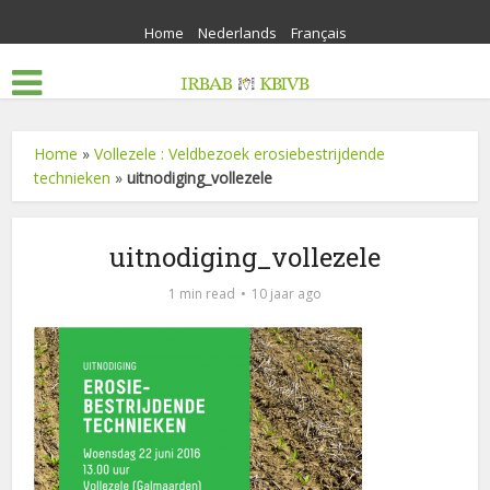
Home
Nederlands
Français
Home
»
Vollezele : Veldbezoek erosiebestrijdende
technieken
»
uitnodiging_vollezele
uitnodiging_vollezele
1 min read
10 jaar ago