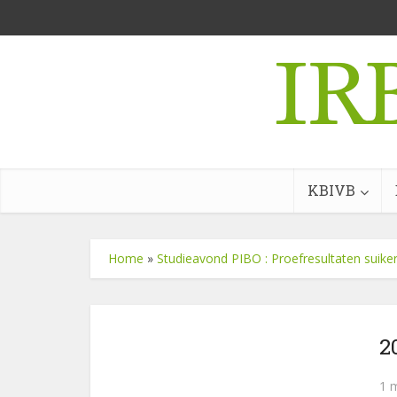
KBIVB
Home
»
Studieavond PIBO : Proefresultaten suiker
2
1 