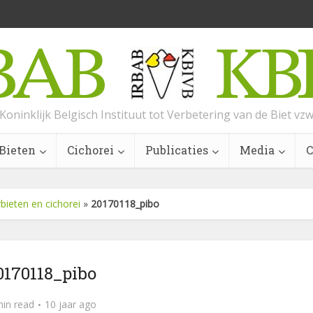
Koninklijk Belgisch Instituut tot Verbetering van de Biet vz
Bieten
Cichorei
Publicaties
Media
C
bieten en cichorei
»
20170118_pibo
0170118_pibo
min read
10 jaar ago