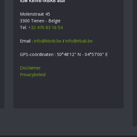
vzw KBIVB-IRBAB asbl
Molenstraat 45
3300 Tienen - België
Tel.
+32 470 83 16 54
Email :
info@kbivb.be
/
info@irbab.be
GPS-coördinaten : 50°48'12" N - 04°57'00" E
Disclaimer
Privacybeleid