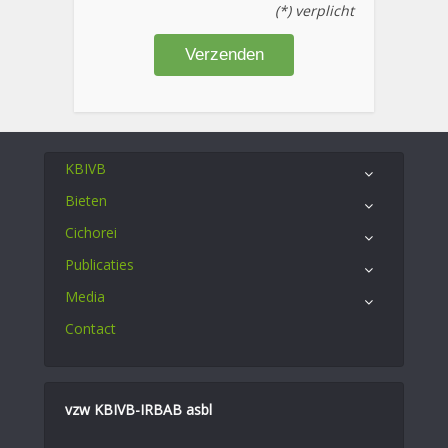
(*) verplicht
KBIVB
Bieten
Cichorei
Publicaties
Media
Contact
vzw KBIVB-IRBAB asbl