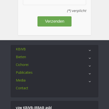
(*) verplicht
KBIVB
Bieten
Cichorei
Publicaties
Media
Contact
vzw KBIVB-IRBAB asbl