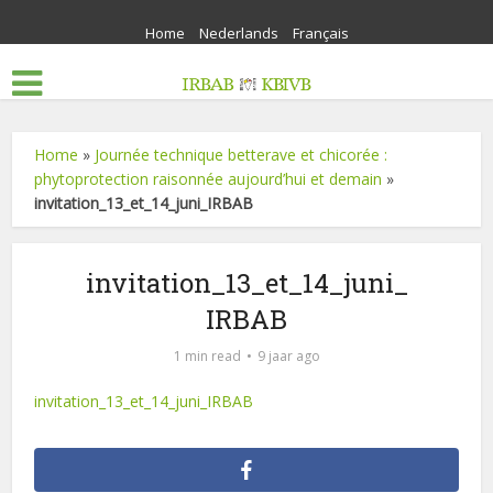
Home
Nederlands
Français
Home
»
Journée technique betterave et chicorée :
phytoprotection raisonnée aujourd’hui et demain
»
invitation_13_et_14_juni_IRBAB
invitation_13_et_14_juni_
IRBAB
1 min read
9 jaar ago
invitation_13_et_14_juni_IRBAB