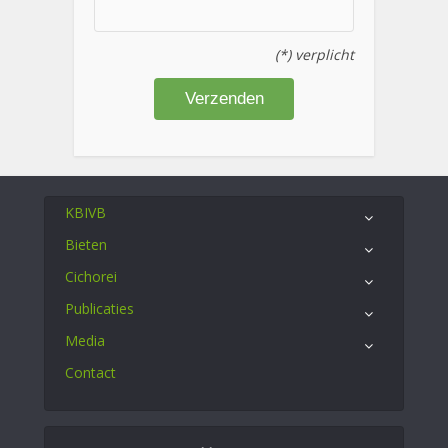
(*) verplicht
KBIVB
Bieten
Cichorei
Publicaties
Media
Contact