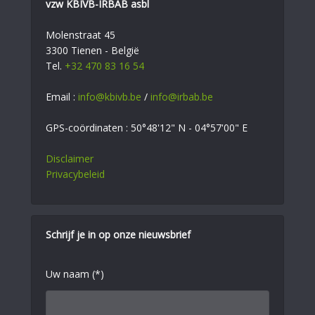
vzw KBIVB-IRBAB asbl
Molenstraat 45
3300 Tienen - België
Tel.
+32 470 83 16 54
Email :
info@kbivb.be
/
info@irbab.be
GPS-coördinaten : 50°48'12" N - 04°57'00" E
Disclaimer
Privacybeleid
Schrijf je in op onze nieuwsbrief
Uw naam (*)