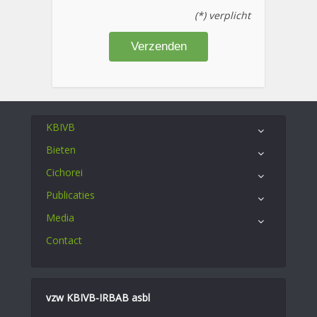
(*) verplicht
KBIVB
Bieten
Cichorei
Publicaties
Media
Contact
vzw KBIVB-IRBAB asbl