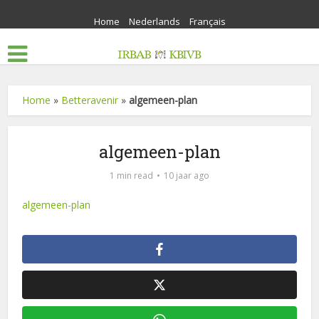
Home
Nederlands
Français
Home
»
Betteravenir
»
algemeen-plan
algemeen-plan
1 min read
10 jaar ago
algemeen-plan