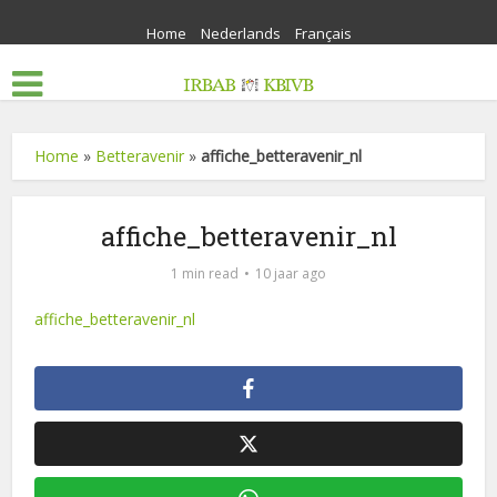
Home
Nederlands
Français
Home
»
Betteravenir
»
affiche_betteravenir_nl
affiche_betteravenir_nl
1 min read
10 jaar ago
affiche_betteravenir_nl