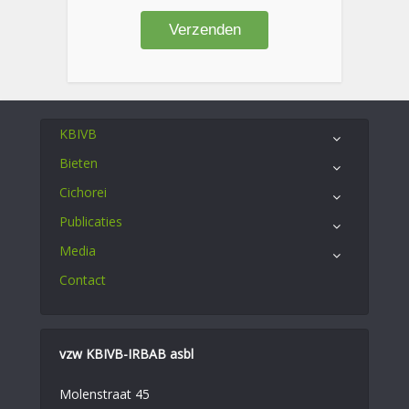
KBIVB
Bieten
Cichorei
Publicaties
Media
Contact
vzw KBIVB-IRBAB asbl
Molenstraat 45