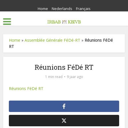
Home
Nederlands
Français
Home
»
Assemblée Générale FéDé-RT
»
Réunions FéDé
RT
Réunions FéDé RT
1 min read
9 jaar ago
Réunions FéDé RT