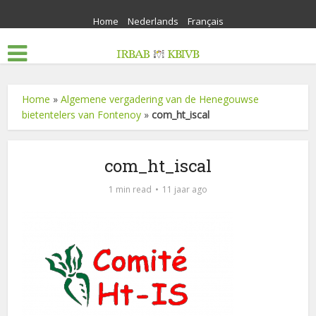
Home
Nederlands
Français
Home
»
Algemene vergadering van de Henegouwse
bietentelers van Fontenoy
»
com_ht_iscal
com_ht_iscal
1 min read
11 jaar ago