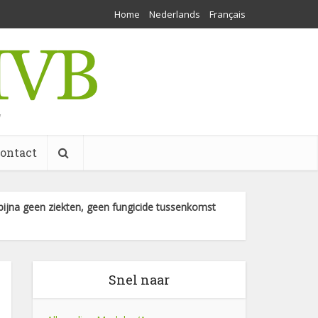
Home
Nederlands
Français
w
ontact
 bijna geen ziekten, geen fungicide tussenkomst
Snel naar