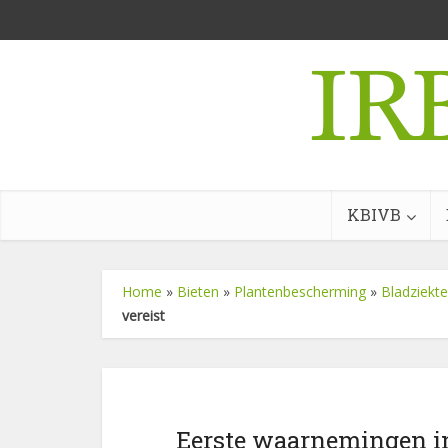
KBIVB
Home
»
Bieten
»
Plantenbescherming
»
Bladziekt
vereist
Eerste waarnemingen in 