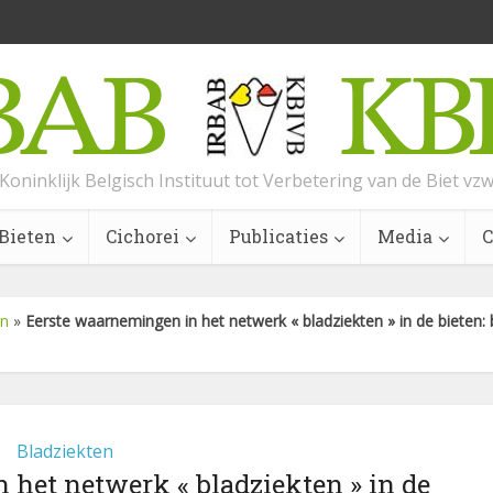
Koninklijk Belgisch Instituut tot Verbetering van de Biet vz
Bieten
Cichorei
Publicaties
Media
C
en
»
Eerste waarnemingen in het netwerk « bladziekten » in de bieten:
Bladziekten
het netwerk « bladziekten » in de