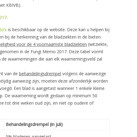
het KBIVB).
017
.
to’s
is beschikbaar op de website. Deze kan u helpen bij
 bij de herkenning van de bladziekten in de bieten.
oeligheid voor de 4 voornaamste bladziekten
(witziekte,
 opgenomen in de Fungi Memo 2017. Deze tabel vormt
an de waarnemingen die aan elk waarnemingsveld zal
cht van de
behandelingsdrempel
volgens de aanwezige
jktijdig aanwezig zijn, moeten deze afzonderlijk worden
egd. Een blad is aangetast wanneer 1 enkele kleine
loep. De waarneming wordt gedaan op minimum 50
ee tot drie weken oud zijn, en niet op oudere of
Behandelingsdrempel (in juli)
5% bladeren aangetast