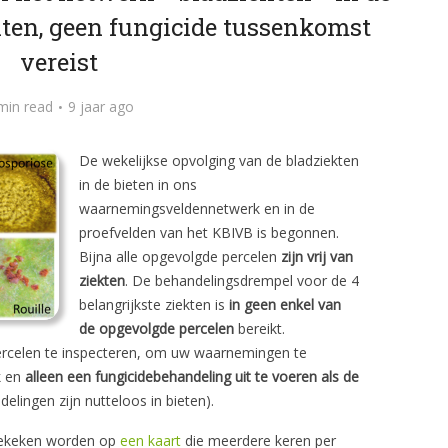
ekten, geen fungicide tussenkomst
vereist
min read
9 jaar ago
De wekelijkse opvolging van de bladziekten
in de bieten in ons
waarnemingsveldennetwerk en in de
proefvelden van het KBIVB is begonnen.
Bijna alle opgevolgde percelen
zijn vrij van
ziekten
. De behandelingsdrempel voor de 4
belangrijkste ziekten is
in geen enkel van
de opgevolgde percelen
bereikt.
ercelen te inspecteren, om uw waarnemingen te
k en
alleen een fungicidebehandeling uit te voeren als de
elingen zijn nutteloos in bieten).
 bekeken worden op
een kaart
die meerdere keren per