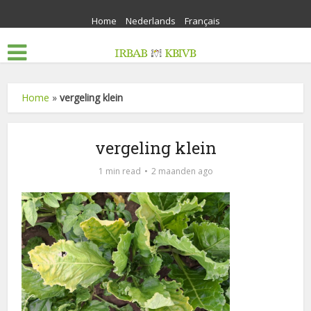
Home
Nederlands
Français
Home
»
vergeling klein
vergeling klein
1 min read
2 maanden ago