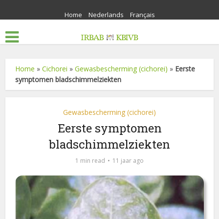
Home
Nederlands
Français
Home
»
Cichorei
»
Gewasbescherming (cichorei)
»
Eerste
symptomen bladschimmelziekten
Gewasbescherming (cichorei)
Eerste symptomen
bladschimmelziekten
1 min read
11 jaar ago