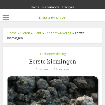
Home
Nederlands
Français
Home
»
Bieten
»
Plant
»
Teeltontwikkeling
»
Eerste
kiemingen
Teeltontwikkeling
Eerste kiemingen
1 min read
11 jaar ago