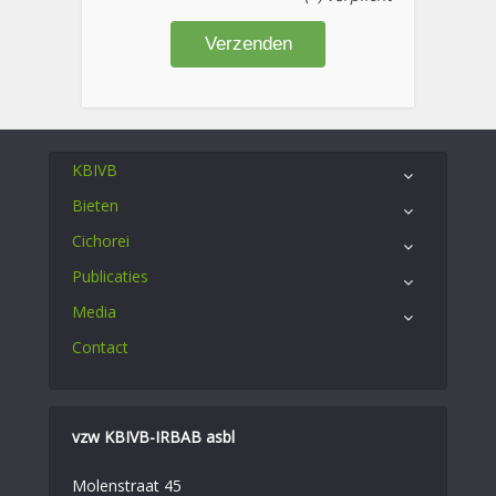
KBIVB
Bieten
Cichorei
Publicaties
Media
Contact
vzw KBIVB-IRBAB asbl
Molenstraat 45