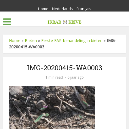
Home
Nederlands
Français
Home
»
Bieten
»
Eerste FAR-behandeling in bieten
»
IMG-
20200415-WA0003
IMG-20200415-WA0003
1 min read
6 jaar ago