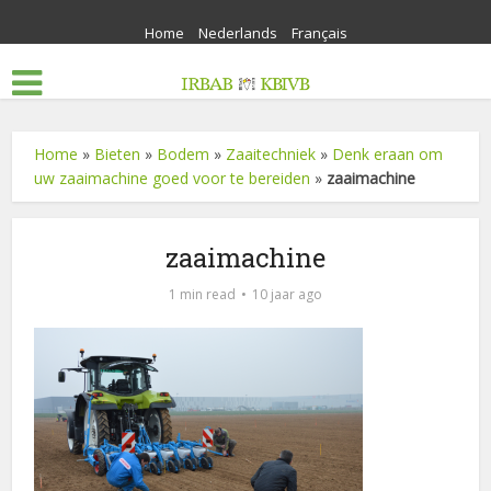
Home
Nederlands
Français
Home
»
Bieten
»
Bodem
»
Zaaitechniek
»
Denk eraan om
uw zaaimachine goed voor te bereiden
»
zaaimachine
zaaimachine
1 min read
10 jaar ago