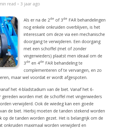
min read
3 jaar ago
de
de
Als er na de 2
of 3
FAR behandelingen
nog enkele onkruiden overblijven, is het
interessant om deze via een mechanische
doorgang te verwijderen. Een doorgang
met een schoffel (met of zonder
vingerwieders) plaatst men ideaal om de
de
de
3
en 4
FAR behandeling te
complementeren of te vervangen, en zo
deren, maar wel voordat er wordt afgespoten.
vanaf het 4-bladstadium van de biet. Vanaf het 6-
er gereden worden met de schoffel met vingerwieders
 worden verwijderd. Ook de wiedeg kan een goede
 van de biet. Hierbij moeten de tanden stekend worden
ruk op de tanden worden gezet. Het is belangrijk om de
dat onkruiden maximaal worden verwijderd en