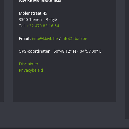
vzw KBIVB-IRBAB asbl
Molenstraat 45
3300 Tienen - België
Tel.
+32 470 83 16 54
Email :
info@kbivb.be
/
info@irbab.be
GPS-coördinaten : 50°48'12" N - 04°57'00" E
Disclaimer
Privacybeleid