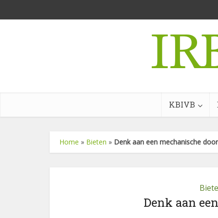
KBIVB
Home
»
Bieten
»
Denk aan een mechanische doo
Biet
Denk aan ee