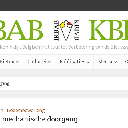
Koninklijk Belgisch Instituut tot Verbetering van de Biet vz
Bieten
Cichorei
Publicaties
Media
C
rgang
en
Bodembewerking
•
n mechanische doorgang