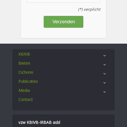
(*) verplicht
KBIVB
Bieten
Cichorei
Publicaties
Media
Contact
vzw KBIVB-IRBAB asbl