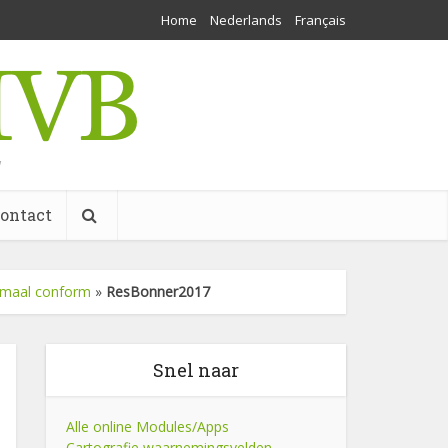
Home
Nederlands
Français
w
ontact
lemaal conform
»
ResBonner2017
Snel naar
Alle online Modules/Apps
Cartografie waarnemingsvelden