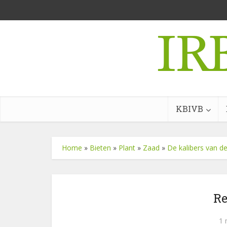
KBIVB
Home
»
Bieten
»
Plant
»
Zaad
»
De kalibers van d
Re
1 