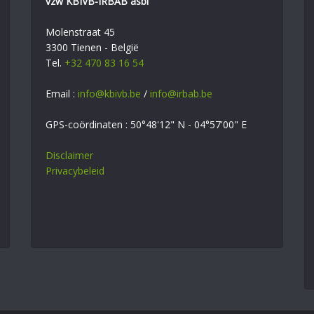
vzw KBIVB-IRBAB asbl
Molenstraat 45
3300 Tienen - België
Tel.
+32 470 83 16 54
Email :
info@kbivb.be
/
info@irbab.be
GPS-coördinaten : 50°48'12" N - 04°57'00" E
Disclaimer
Privacybeleid