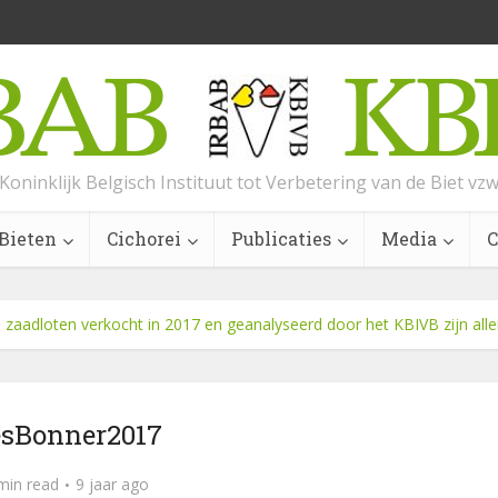
Koninklijk Belgisch Instituut tot Verbetering van de Biet vz
Bieten
Cichorei
Publicaties
Media
C
e zaadloten verkocht in 2017 en geanalyseerd door het KBIVB zijn al
sBonner2017
min read
9 jaar ago