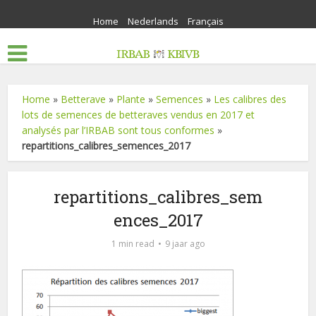
Home
Nederlands
Français
Home
»
Betterave
»
Plante
»
Semences
»
Les calibres des
lots de semences de betteraves vendus en 2017 et
analysés par l’IRBAB sont tous conformes
»
repartitions_calibres_semences_2017
repartitions_calibres_sem
ences_2017
1 min read
9 jaar ago