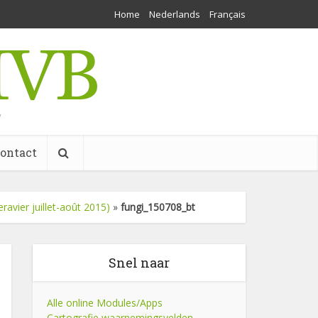
Home
Nederlands
Français
w
ontact
ravier juillet-août 2015)
»
fungi_150708_bt
Snel naar
Alle online Modules/Apps
Cartografie waarnemingsvelden