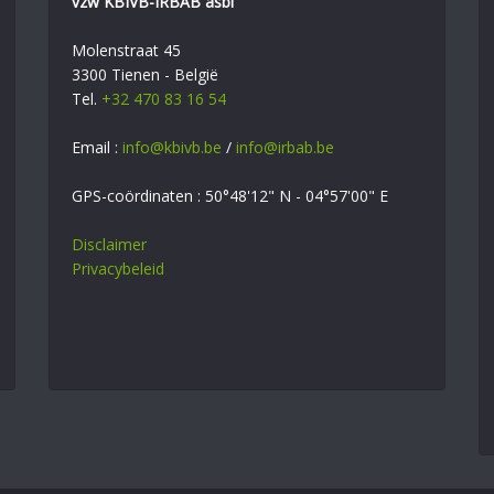
vzw KBIVB-IRBAB asbl
Molenstraat 45
3300 Tienen - België
Tel.
+32 470 83 16 54
Email :
info@kbivb.be
/
info@irbab.be
GPS-coördinaten : 50°48'12" N - 04°57'00" E
Disclaimer
Privacybeleid