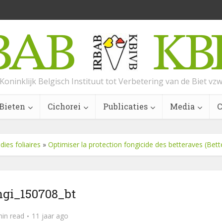
Koninklijk Belgisch Instituut tot Verbetering van de Biet vz
Bieten
Cichorei
Publicaties
Media
C
dies foliaires
»
Optimiser la protection fongicide des betteraves (Bette
ngi_150708_bt
min read
11 jaar ago