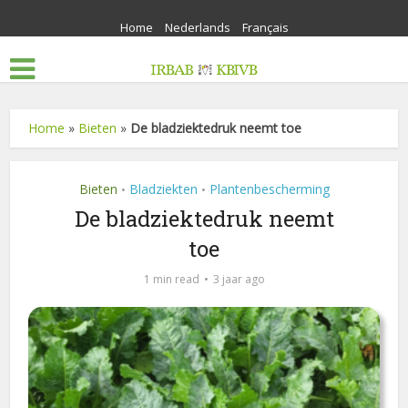
Home
Nederlands
Français
Home
»
Bieten
»
De bladziektedruk neemt toe
Bieten
Bladziekten
Plantenbescherming
•
•
De bladziektedruk neemt
toe
1 min read
3 jaar ago