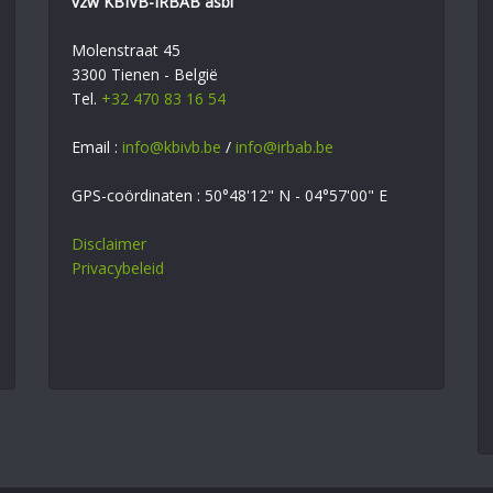
vzw KBIVB-IRBAB asbl
Molenstraat 45
3300 Tienen - België
Tel.
+32 470 83 16 54
Email :
info@kbivb.be
/
info@irbab.be
GPS-coördinaten : 50°48'12" N - 04°57'00" E
Disclaimer
Privacybeleid