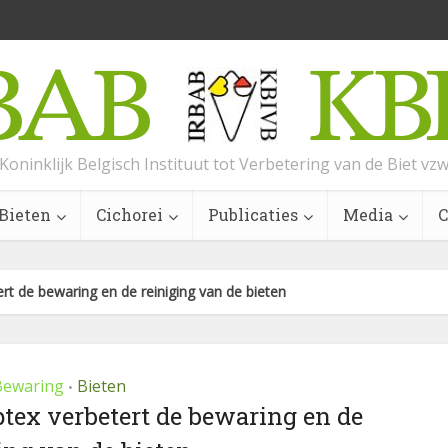
Koninklijk Belgisch Instituut tot Verbetering van de Biet vz
Bieten
Cichorei
Publicaties
Media
C
t de bewaring en de reiniging van de bieten
Bewaring
Bieten
•
tex verbetert de bewaring en de