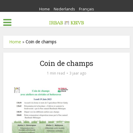
Home
Nederlands
Français
Home
»
Coin de champs
Coin de champs
1 min read
3 jaar ago