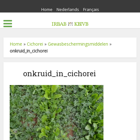
Home
Nederlands
Français
Home
»
Cichorei
»
Gewasbeschermingsmiddelen
»
onkruid_in_cichorei
onkruid_in_cichorei