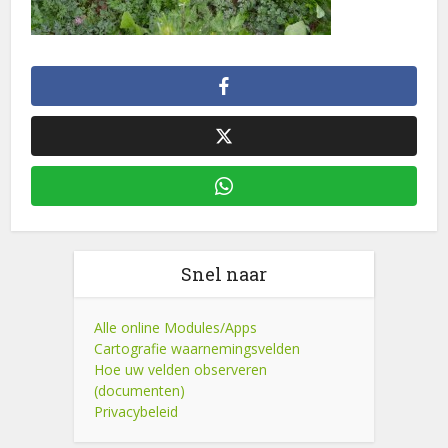
Snel naar
Alle online Modules/Apps
Cartografie waarnemingsvelden
Hoe uw velden observeren
(documenten)
Privacybeleid