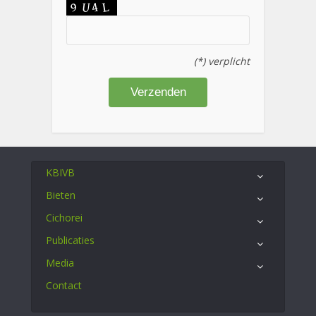
(*) verplicht
KBIVB
Bieten
Cichorei
Publicaties
Media
Contact