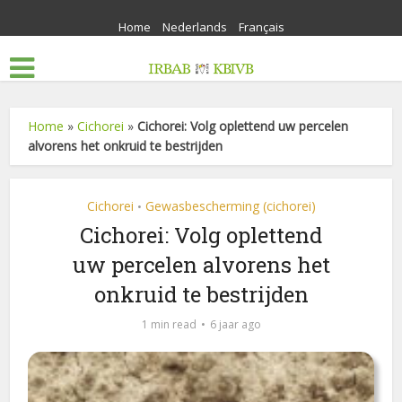
Home
Nederlands
Français
Home
»
Cichorei
»
Cichorei: Volg oplettend uw percelen
alvorens het onkruid te bestrijden
Cichorei
Gewasbescherming (cichorei)
•
Cichorei: Volg oplettend
uw percelen alvorens het
onkruid te bestrijden
1 min read
6 jaar ago