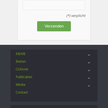
(*) verplicht
KBIVB
Bieten
Cichorei
Publicaties
Media
Contact