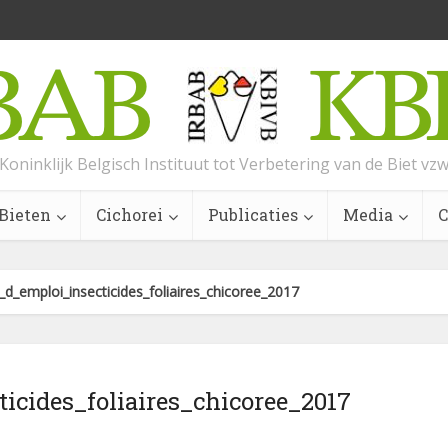
Koninklijk Belgisch Instituut tot Verbetering van de Biet vz
Bieten
Cichorei
Publicaties
Media
C
e_d_emploi_insecticides_foliaires_chicoree_2017
ticides_foliaires_chicoree_2017