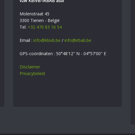
vzw KBIVB-IRBAB asbl
Molenstraat 45
3300 Tienen - België
Tel.
+32 470 83 16 54
Email :
info@kbivb.be
/
info@irbab.be
GPS-coördinaten : 50°48'12" N - 04°57'00" E
Disclaimer
Privacybeleid