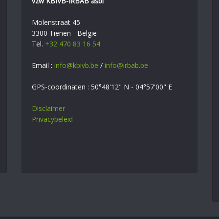
vzw KBIVB-IRBAB asbl
Molenstraat 45
3300 Tienen - België
Tel.
+32 470 83 16 54
Email :
info@kbivb.be
/
info@irbab.be
GPS-coördinaten : 50°48'12" N - 04°57'00" E
Disclaimer
Privacybeleid