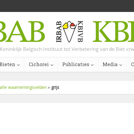
Koninklijk Belgisch Instituut tot Verbetering van de Biet vz
Bieten
Cichorei
Publicaties
Media
C
afie waarnemingsvelden
»
grijs