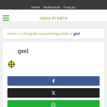
Home
Nederlands
Français
Home
»
Cartografie waarnemingsvelden
»
geel
geel