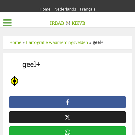
Home
Nederlands
Français
Home
»
Cartografie waarnemingsvelden
»
geel+
geel+