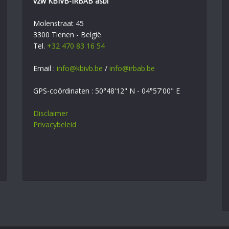
vzw KBIVB-IRBAB asbl
Molenstraat 45
3300 Tienen - België
Tel.
+32 470 83 16 54
Email :
info@kbivb.be
/
info@irbab.be
GPS-coördinaten : 50°48'12" N - 04°57'00" E
Disclaimer
Privacybeleid