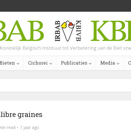
Koninklijk Belgisch Instituut tot Verbetering van de Biet vz
Bieten
Cichorei
Publicaties
Media
C
libre graines
min read
7 jaar ago