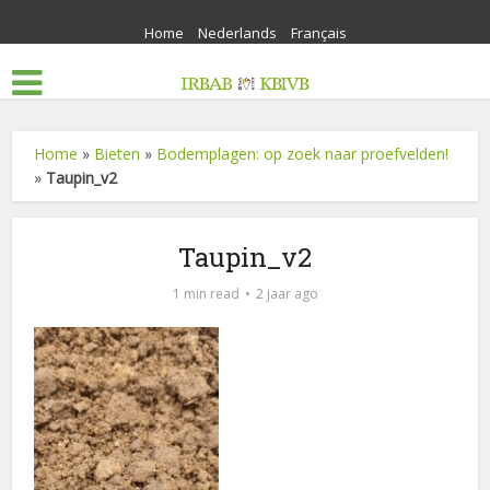
Home
Nederlands
Français
Home
»
Bieten
»
Bodemplagen: op zoek naar proefvelden!
»
Taupin_v2
Taupin_v2
1 min read
2 jaar ago