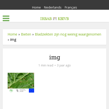
Home
Nederlands
Français
Home
»
Bieten
»
Bladziekten zijn nog weinig waargenomen
»
img
img
1 min read
3 jaar ago