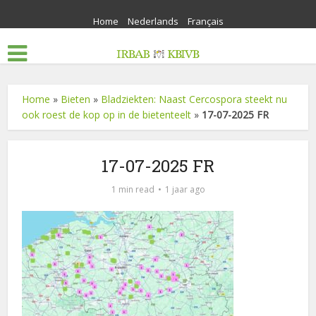
Home
Nederlands
Français
Home
»
Bieten
»
Bladziekten: Naast Cercospora steekt nu
ook roest de kop op in de bietenteelt
»
17-07-2025 FR
17-07-2025 FR
1 min read
1 jaar ago