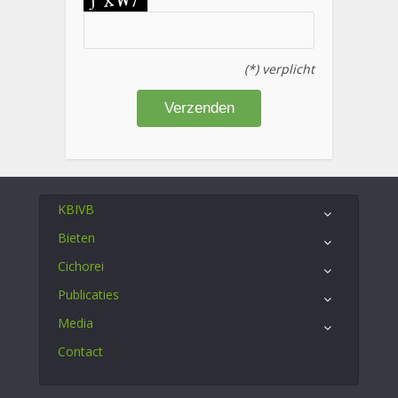
(*) verplicht
KBIVB
Bieten
Cichorei
Publicaties
Media
Contact