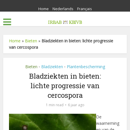
Home
Nederlands
Français
Home
»
Bieten
»
Bladziekten in bieten: lichte progressie
van cercospora
Bieten
Bladziekten
Plantenbescherming
•
•
Bladziekten in bieten:
lichte progressie van
cercospora
1 min read
6 jaar ago
De
waarneming
en van de