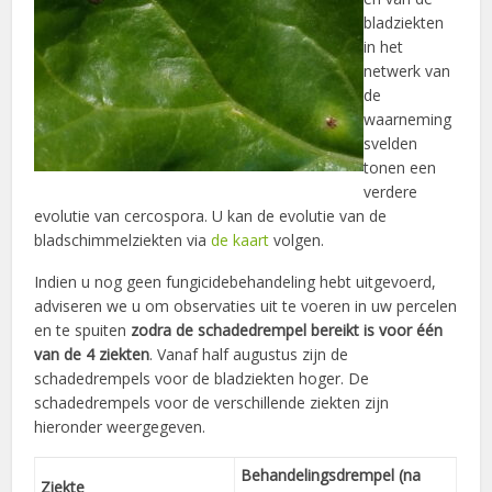
bladziekten
in het
netwerk van
de
waarneming
svelden
tonen een
verdere
evolutie van cercospora. U kan de evolutie van de
bladschimmelziekten via
de kaart
volgen.
Indien u nog geen fungicidebehandeling hebt uitgevoerd,
adviseren we u om observaties uit te voeren in uw percelen
en te spuiten
zodra de schadedrempel bereikt is voor één
van de 4 ziekten
. Vanaf half augustus zijn de
schadedrempels voor de bladziekten hoger. De
schadedrempels voor de verschillende ziekten zijn
hieronder weergegeven.
Behandelingsdrempel (na
Ziekte