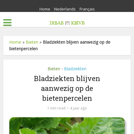
Home
Nederlands
Français
Home
»
Bieten
»
Bladziekten blijven aanwezig op de
bietenpercelen
Bieten
Bladziekten
•
Bladziekten blijven
aanwezig op de
bietenpercelen
1 min read
4 jaar ago