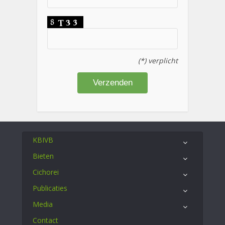
(*) verplicht
KBIVB
Bieten
Cichorei
Publicaties
Media
Contact