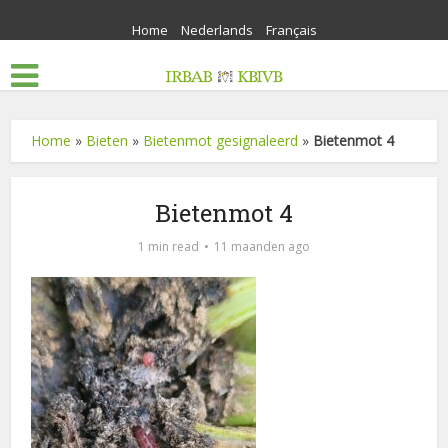
Home
Nederlands
Français
Home
»
Bieten
»
Bietenmot gesignaleerd
»
Bietenmot 4
Bietenmot 4
1 min read
11 maanden ago