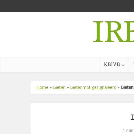
KBIVB
Home
»
Bieten
»
Bietenmot gesignaleerd
»
Biete
1 min