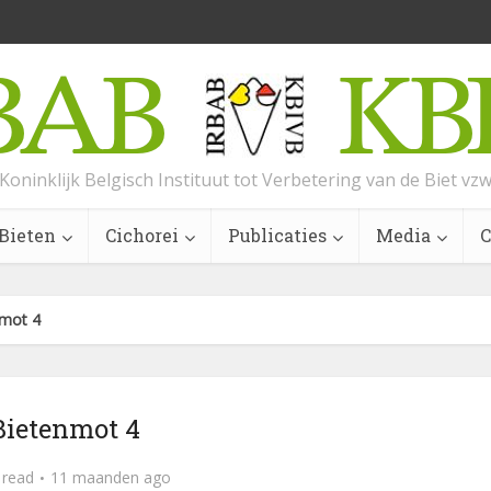
Koninklijk Belgisch Instituut tot Verbetering van de Biet vz
Bieten
Cichorei
Publicaties
Media
C
nmot 4
Bietenmot 4
 read
11 maanden ago