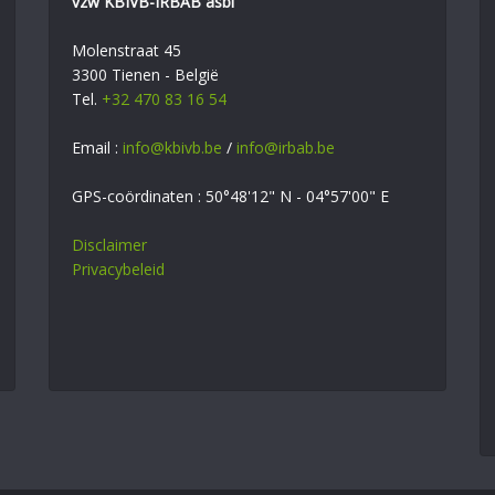
vzw KBIVB-IRBAB asbl
Molenstraat 45
3300 Tienen - België
Tel.
+32 470 83 16 54
Email :
info@kbivb.be
/
info@irbab.be
GPS-coördinaten : 50°48'12" N - 04°57'00" E
Disclaimer
Privacybeleid