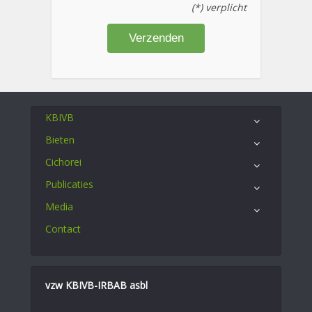
(*) verplicht
KBIVB
Bieten
Cichorei
Publicaties
Media
Contact
vzw KBIVB-IRBAB asbl